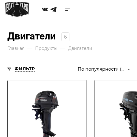
Двигатели
6
—
—
Главная
Продукты
Двигатели
ФИЛЬТР
По популярности (убывание)