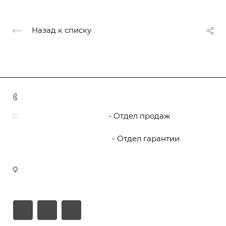
Назад к списку
8 800 444 5095
zakaz@boat-yard.ru
- Отдел продаж
garant@boat-yard.ru
- Отдел гарантии
Офис Boat Yard - 150044, г. Ярославль,
Ленинградский проспект, дом 33В