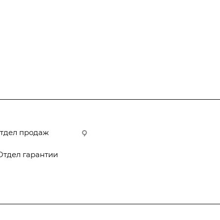
тдел продаж
Офис Boat Yard - 150044, г. Яросл
дом 33В
тдел гарантии