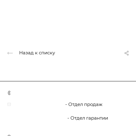
Назад к списку
8 800 444 5095
zakaz@boat-yard.ru
- Отдел продаж
garant@boat-yard.ru
- Отдел гарантии