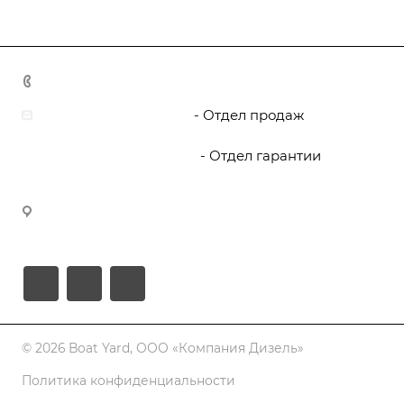
8 800 444 5095
zakaz@boat-yard.ru
- Отдел продаж
garant@boat-yard.ru
- Отдел гарантии
Офис Boat Yard - 150044, г. Ярославль,
Ленинградский проспект, дом 33В
© 2026 Boat Yard, ООО «Компания Дизель»
Политика конфиденциальности